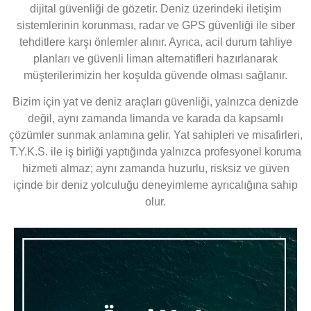
dijital güvenliği de gözetir. Deniz üzerindeki iletişim
sistemlerinin korunması, radar ve GPS güvenliği ile siber
tehditlere karşı önlemler alınır. Ayrıca, acil durum tahliye
planları ve güvenli liman alternatifleri hazırlanarak
müşterilerimizin her koşulda güvende olması sağlanır.
Bizim için yat ve deniz araçları güvenliği, yalnızca denizde
değil, aynı zamanda limanda ve karada da kapsamlı
çözümler sunmak anlamına gelir. Yat sahipleri ve misafirleri,
T.Y.K.S. ile iş birliği yaptığında yalnızca profesyonel koruma
hizmeti almaz; aynı zamanda huzurlu, risksiz ve güven
içinde bir deniz yolculuğu deneyimleme ayrıcalığına sahip
olur.