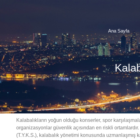
Ana Sayfa
Kalab
Kalabalıkların yoğun olduğu konserler, spor karşılaşmalar
organizasyonlar güvenlik açısından en riskli ortamlard
(T.Y.K.S.), kalabalık yönetimi konusunda uzmanlaşmış ka