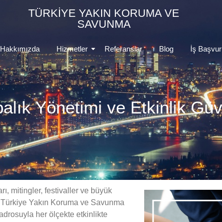
TÜRKİYE YAKIN KORUMA VE
SAVUNMA
Hakkımızda
Hizmetler
Referanslar
Blog
İş Başvu
alık Yönetimi ve Etkinlik Güv
ı, mitingler, festivaller ve büyük
ır. Türkiye Yakın Koruma ve Savunma
drosuyla her ölçekte etkinlikte