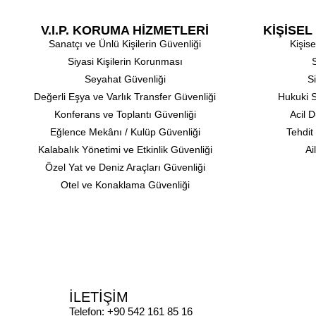
V.I.P. KORUMA HİZMETLERİ
KİŞİSE
Sanatçı ve Ünlü Kişilerin Güvenliği
⁠Kişi
⁠Siyasi Kişilerin Korunması
⁠
Seyahat Güvenliği
S
Değerli Eşya ve Varlık Transfer Güvenliği
Hukuki S
⁠Konferans ve Toplantı Güvenliği
Acil 
⁠Eğlence Mekânı / Kulüp Güvenliği
⁠Tehdi
⁠Kalabalık Yönetimi ve Etkinlik Güvenliği
Ai
Özel Yat ve Deniz Araçları Güvenliği
⁠Otel ve Konaklama Güvenliği
İLETİŞİM
Telefon: +90 542 161 85 16