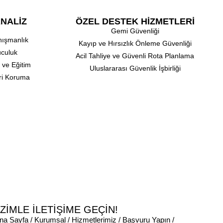
NALİZ
ÖZEL DESTEK HİZMETLERİ
⁠Gemi Güvenliği
anışmanlık
Kayıp ve Hırsızlık Önleme Güvenliği
uculuk
⁠Acil Tahliye ve Güvenli Rota Planlama
ı ve Eğitim
⁠Uluslararası Güvenlik İşbirliği
eri Koruma
İZİMLE İLETİŞİME GEÇİN!
na Sayfa
/
Kurumsal
/
Hizmetlerimiz
/
Başvuru Yapın
/