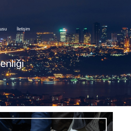
rusu
İletişim
enliği