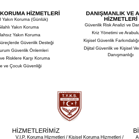
L KORUMA HİZMETLERİ
DANIŞMANLIK VE A
HİZMETLERİ
sel Yakın Koruma (Günlük)
⁠Güvenlik Risk Analizi ve D
Silahlı Yakın Koruma
⁠Kriz Yönetimi ve Arabul
ilahsız Yakın Koruma
⁠Kişisel Güvenlik Farkındalığ
üreçlerde Güvenlik Desteği
Dijital Güvenlik ve Kişisel V
Durum Güvenlik Önlemleri
Danışmanlığı
t ve Risklere Karşı Koruma
le ve Çocuk Güvenliği
HİZMETLERİMİZ
B
V.I.P. Koruma Hizmetleri
/
Kişisel Koruma Hizmetleri
/
A