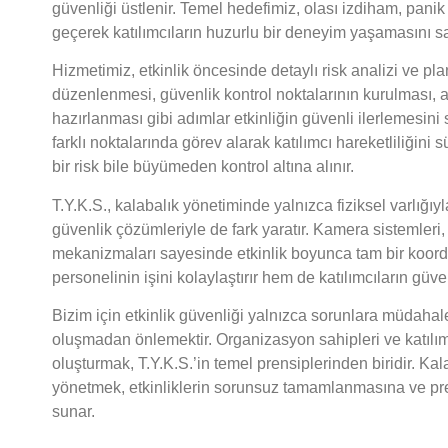
güvenliği üstlenir. Temel hedefimiz, olası izdiham, panik
geçerek katılımcıların huzurlu bir deneyim yaşamasını s
Hizmetimiz, etkinlik öncesinde detaylı risk analizi ve plan
düzenlenmesi, güvenlik kontrol noktalarının kurulması, a
hazırlanması gibi adımlar etkinliğin güvenli ilerlemesini 
farklı noktalarında görev alarak katılımcı hareketliliğini 
bir risk bile büyümeden kontrol altına alınır.
T.Y.K.S., kalabalık yönetiminde yalnızca fiziksel varlığıy
güvenlik çözümleriyle de fark yaratır. Kamera sistemleri, an
mekanizmaları sayesinde etkinlik boyunca tam bir koor
personelinin işini kolaylaştırır hem de katılımcıların güve
Bizim için etkinlik güvenliği yalnızca sorunlara müdaha
oluşmadan önlemektir. Organizasyon sahipleri ve katılımc
oluşturmak, T.Y.K.S.’in temel prensiplerinden biridir. Kala
yönetmek, etkinliklerin sorunsuz tamamlanmasına ve pres
sunar.