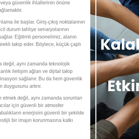
 veya güvenlik ihlallerinin önüne
ağlamaktır.
lama ile başlar. Giriş-çıkış noktalarının
cil durum tahliye senaryolarının
sağlar. Eğitimli personelimiz, alanın
sürekli takip eder. Böylece, küçük çaplı
la değil, aynı zamanda teknolojik
lık iletişim ağları ve dijital takip
dinasyon sağlanır. Bu da hem güvenlik
n duygusunu artırır.
le etmek değil, aynı zamanda sorunları
ılar için güvenli bir atmosfer
balıkların enerjisini güvenli bir şekilde
tijli bir imajın korunmasına katkı